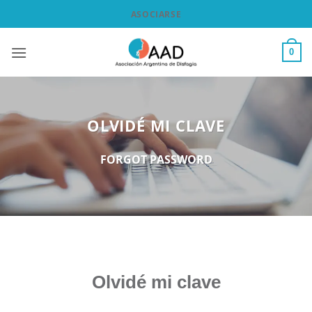
Saltar
ASOCIARSE
al
contenido
0
OLVIDÉ MI CLAVE
FORGOT PASSWORD
Olvidé mi clave